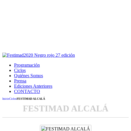
Este sitio usa cookies para la navegación,
autenticación y otras funciones.
Puedes cambiar la configuración en tu navegador, si continúas
usando el sitio estarás aceptando este uso.
Acepto
Programación
Ciclos
Quiénes Somos
Prensa
Ediciones Anteriores
CONTACTO
Inicio
Ciclos
FESTIMAD ALCALÁ
FESTIMAD ALCALÁ