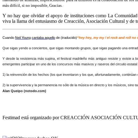
más difícil, si no imposible, Gracias.
Y no hay que olvidar el apoyo de instituciones como La Comunidad 
viva la llama del entusiasmo de Creacción, Asociación Cultural y de 
Cuando
Neil Young
cantaba aquello
de (traducido)
“hey hey, my my / el rock and roll no
Que sigas yendo a conciertos, que sigas montando grupos, que sigas pagando una entrada 
Y desde la resistencia más supina, el festival madrileño más antiguo resiste y existe a 
emergentes participar en uno de los concursos más masivos y raseros del circuito estatal
1) la reinvención de los hechos (los que inventaron y los que, afortunadamente, continúan
2) la supervivencia y la permanencia no sólo de la música en directo y los músicos, sino
Alan Queipo (notodo.com)
Festimad está organizado por CREACCIÓN ASOCIACIÓN CULTURA