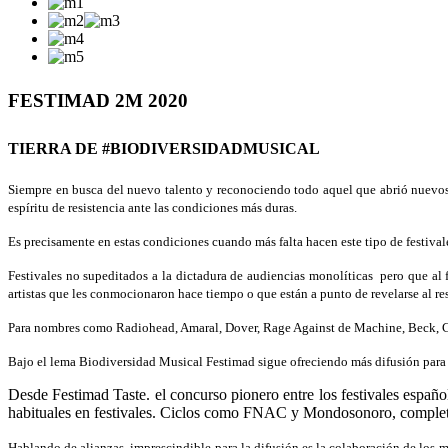
FESTIMAD 2M 2020
TIERRA DE #BIODIVERSIDADMUSICAL
Siempre en busca del nuevo talento y reconociendo todo aquel que abrió nuevo
espíritu de resistencia ante las condiciones más duras.
Es precisamente en estas condiciones cuando más falta hacen este tipo de festiv
Festivales no supeditados a la dictadura de audiencias monolíticas pero que al 
artistas que les conmocionaron hace tiempo o que están a punto de revelarse al r
Para nombres como Radiohead, Amaral, Dover, Rage Against de Machine, Beck, Cyr
Bajo el lema Biodiversidad Musical Festimad sigue ofreciendo más difusión para 
Desde Festimad Taste. el concurso pionero entre los festivales españo
habituales en festivales. Ciclos como FNAC y Mondosonoro, completan u
Hablando de alianzas, imprescindible para la difusión es la colaboración de l