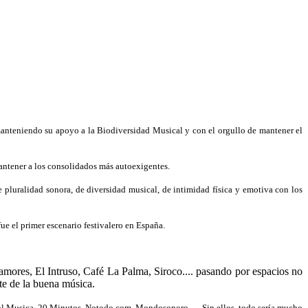
nteniendo su apoyo a la Biodiversidad Musical y con el orgullo de mantener el
antener a los consolidados más autoexigentes.
 pluralidad sonora, de diversidad musical, de intimidad física y emotiva con los
 el primer escenario festivalero en España.
lamores, El Intruso, Café La Palma, Siroco.... pasando por espacios no
te de la buena música.
 Sol Musica, 20 Minutos, Notodo.com, Mondosonoro,
…
Sin ellos, todo sería mucho