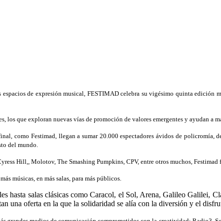
s espacios de expresión musical, FESTIMAD celebra su vigésimo quinta edición ma
ales, los que exploran nuevas vías de promoción de valores emergentes y ayudan a m
final, como Festimad, llegan a sumar 20.000 espectadores ávidos de policromía, de
esto del mundo.
ess Hill,, Molotov, The Smashing Pumpkins, CPV, entre otros muchos, Festimad fue
más músicas, en más salas, para más públicos.
les hasta salas clásicas como Caracol, el Sol, Arena, Galileo Galilei, C
na oferta en la que la solidaridad se alía con la diversión y el disfru
os más grandes medios de comunicación comprometidos con la creatividad: Radio3,