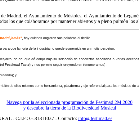
de Madrid, el Ayuntamiento de Móstoles, el Ayuntamiento de Leganés 
todos los que colaboramos por mantener abiertos y a pleno pulmón los 
 morirá jamás”
, hay quienes cogieron sus palabras al dedillo.
para que la noria de la industria no quede sumergida en un mutis perpetuo.
bocajarro: de ahí que dé cobijo bajo su selección de conciertos asociados a varias decenas
 (el
Festimad Taste
) y nos permite seguir creyendo en (enumeramos):
 creando); y
 también de ellos mismos como herramienta, plataforma y eje referencial para los músicos de
Navega por la seleccionada programación de Festimad 2M 2020
y descubre la tierra de la Biodiversidad Musical
L - C.I.F.: G-81311037 - Contacto:
info@festimad.es