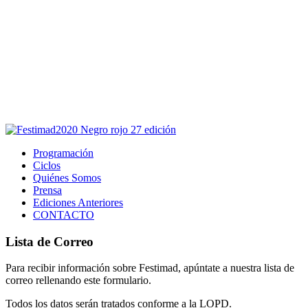
Este sitio usa cookies para la navegación,
autenticación y otras funciones.
Puedes cambiar la configuración en tu navegador, si continúas
usando el sitio estarás aceptando este uso.
Acepto
Programación
Ciclos
Quiénes Somos
Prensa
Ediciones Anteriores
CONTACTO
Lista de Correo
Para recibir información sobre Festimad, apúntate a nuestra lista de
correo rellenando este formulario.
Todos los datos serán tratados conforme a la LOPD.