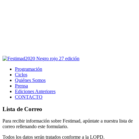
Este sitio usa cookies para la navegación,
autenticación y otras funciones.
Puedes cambiar la configuración en tu navegador, si continúas
usando el sitio estarás aceptando este uso.
Acepto
Programación
Ciclos
Quiénes Somos
Prensa
Ediciones Anteriores
CONTACTO
Lista de Correo
Para recibir información sobre Festimad, apúntate a nuestra lista de
correo rellenando este formulario.
Todos los datos serán tratados conforme a la LOPD.