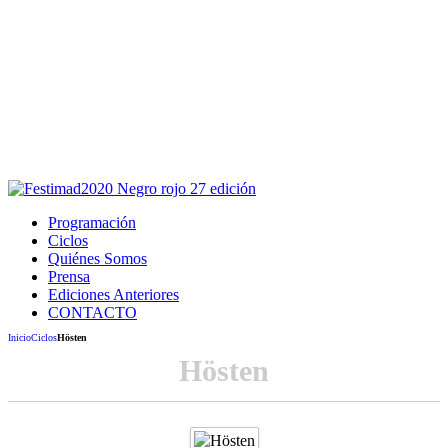
Este sitio usa cookies para la navegación,
autenticación y otras funciones.
Puedes cambiar la configuración en tu navegador, si continúas
usando el sitio estarás aceptando este uso.
Acepto
Programación
Ciclos
Quiénes Somos
Prensa
Ediciones Anteriores
CONTACTO
Inicio
Ciclos
Hösten
Hösten