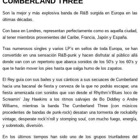
CUMBERLAND THREE
Son la mejor y más explosiva banda de R&B surgida en Europa en las
últimas décadas.
Con base en Londres, representan perfectamente como es aquella ciudad,
al tener miembros provenientes del Caribe, Francia, Japón y España.
Tras numerosos singles y varios LP’s en sellos de toda Europa, se han
convertido en una sensación R&B-punk y hacen disfrutar al público allá
donde van con un repertorio que abarca sonidos de los 50’s y los 60’s y
que te harán mover los pies hasta que salga humo de los zapatos.
El Rey guía con sus bailes y sus cánticos a sus secuaces de Cumberland
hacia una bacanal de fiesta y cerveza de la que no podrás escapar, una
fiesta amenizada con sonidos que van desde el Rhythm’n’Blues loco de
Screamin’ Jay Hawkins a los ritmos salvajes de Bo Diddley o Andre
Williams, mientras la banda The Cumberland Three (con músicos
procedentes de bandas de punk-rock) desatan una tormenta de rockabilly
vintage, desperate rock’n’roll y stomping soul, con mucho fuego, energía,
y sobretodo, diversión.
En los últimos tiempos han sido uno de los grupos triunfadores del