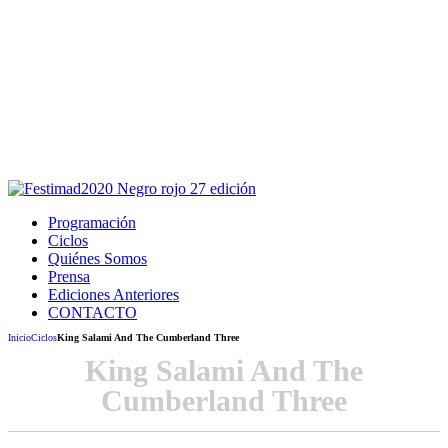
Este sitio usa cookies para la navegación,
autenticación y otras funciones.
Puedes cambiar la configuración en tu navegador, si continúas
usando el sitio estarás aceptando este uso.
Acepto
Programación
Ciclos
Quiénes Somos
Prensa
Ediciones Anteriores
CONTACTO
Inicio
Ciclos
King Salami And The Cumberland Three
King Salami And The
Cumberland Three