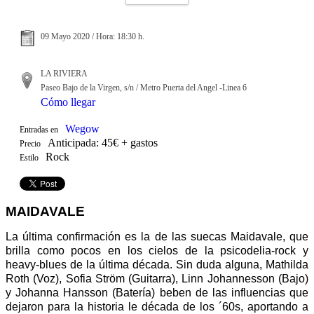
09 Mayo 2020 / Hora: 18:30 h.
LA RIVIERA
Paseo Bajo de la Virgen, s/n / Metro Puerta del Angel -Linea 6
Cómo llegar
Wegow
Entradas en
Anticipada: 45€ + gastos
Precio
Rock
Estilo
MAIDAVALE
La última confirmación es la de las suecas Maidavale, que
brilla como pocos en los cielos de la psicodelia-rock y
heavy-blues de la última década. Sin duda alguna, Mathilda
Roth (Voz), Sofia Ström (Guitarra), Linn Johannesson (Bajo)
y Johanna Hansson (Batería) beben de las influencias que
dejaron para la historia le década de los ´60s, aportando a