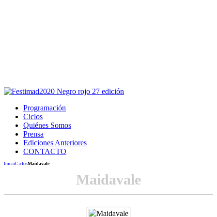
Este sitio usa cookies para la navegación,
autenticación y otras funciones.
Puedes cambiar la configuración en tu navegador, si continúas
usando el sitio estarás aceptando este uso.
Acepto
Programación
Ciclos
Quiénes Somos
Prensa
Ediciones Anteriores
CONTACTO
Inicio
Ciclos
Maidavale
Maidavale