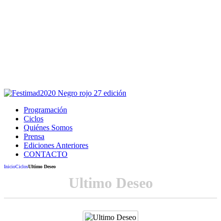
Este sitio usa cookies para la navegación,
autenticación y otras funciones.
Puedes cambiar la configuración en tu navegador, si continúas
usando el sitio estarás aceptando este uso.
Acepto
Programación
Ciclos
Quiénes Somos
Prensa
Ediciones Anteriores
CONTACTO
Inicio
Ciclos
Ultimo Deseo
Ultimo Deseo