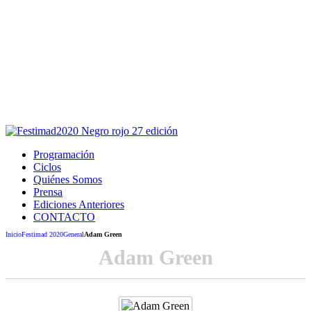
Este sitio usa cookies para la navegación,
autenticación y otras funciones.
Puedes cambiar la configuración en tu navegador, si continúas
usando el sitio estarás aceptando este uso.
Acepto
Programación
Ciclos
Quiénes Somos
Prensa
Ediciones Anteriores
CONTACTO
Inicio
Festimad 2020
General
Adam Green
Adam Green