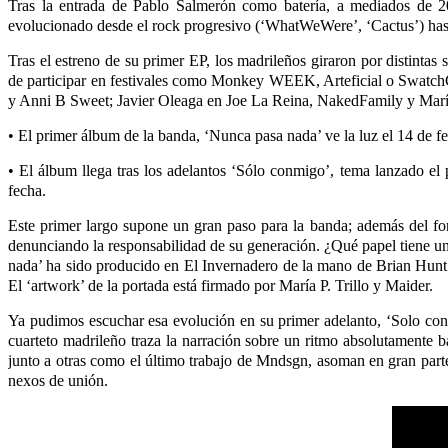
Tras la entrada de Pablo Salmerón como batería, a mediados de 20
evolucionado desde el rock progresivo (‘WhatWeWere’, ‘Cactus’) hast
Tras el estreno de su primer EP, los madrileños giraron por distintas
de participar en festivales como Monkey WEEK, Arteficial o Swatch
y Anni B Sweet; Javier Oleaga en Joe La Reina, NakedFamily y Marí
• El primer álbum de la banda, ‘Nunca pasa nada’ ve la luz el 14 de fe
• El álbum llega tras los adelantos ‘Sólo conmigo’, tema lanzado e
fecha.
Este primer largo supone un gran paso para la banda; además del fo
denunciando la responsabilidad de su generación. ¿Qué papel tiene un
nada’ ha sido producido en El Invernadero de la mano de Brian Hunt y
El ‘artwork’ de la portada está firmado por María P. Trillo y Maider.
Ya pudimos escuchar esa evolución en su primer adelanto, ‘Solo con
cuarteto madrileño traza la narración sobre un ritmo absolutamente b
junto a otras como el último trabajo de Mndsgn, asoman en gran parte
nexos de unión.