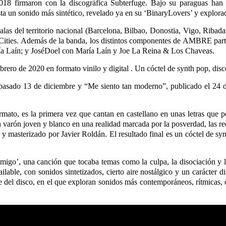
18 firmaron con la discográfica Subterfuge. Bajo su paraguas han 
a un sonido más sintético, revelado ya en su ‘BinaryLovers’ y explor
 salas del territorio nacional (Barcelona, Bilbao, Donostia, Vigo, Rib
Cities. Además de la banda, los distintos componentes de AMBRE par
a Laín; y JoséDoel con María Laín y Joe La Reina & Los Chaveas.
brero de 2020 en formato vinilo y digital . Un cóctel de synth pop, disc
l pasado 13 de diciembre y “Me siento tan moderno”, publicado el 24 d
rmato, es la primera vez que cantan en castellano en unas letras que 
 varón joven y blanco en una realidad marcada por la posverdad, las r
 masterizado por Javier Roldán. El resultado final es un cóctel de synt
migo’, una canción que tocaba temas como la culpa, la disociación y l
ailable, con sonidos sintetizados, cierto aire nostálgico y un caráct
 del disco, en el que exploran sonidos más contemporáneos, rítmicas, co