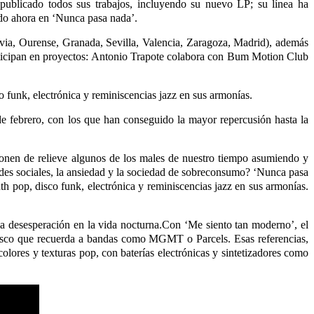
publicado todos sus trabajos, incluyendo su nuevo LP; su línea ha
ado ahora en ‘Nunca pasa nada’.
adavia, Ourense, Granada, Sevilla, Valencia, Zaragoza, Madrid), además
ticipan en proyectos: Antonio Trapote colabora con Bum Motion Club
o funk, electrónica y reminiscencias jazz en sus armonías.
e febrero, con los que han conseguido la mayor repercusión hasta la
ponen de relieve algunos de los males de nuestro tiempo asumiendo y
edes sociales, la ansiedad y la sociedad de sobreconsumo? ‘Nunca pasa
h pop, disco funk, electrónica y reminiscencias jazz en sus armonías.
a desesperación en la vida nocturna.Con ‘Me siento tan moderno’, el
er disco que recuerda a bandas como MGMT o Parcels. Esas referencias,
lores y texturas pop, con baterías electrónicas y sintetizadores como