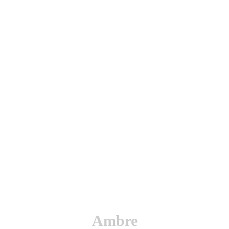
utenticación y otras funciones.
l sitio estarás aceptando este uso.
Ambre