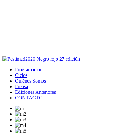
Este sitio usa cookies para la navegación,
autenticación y otras funciones.
Puedes cambiar la configuración en tu navegador, si continúas
usando el sitio estarás aceptando este uso.
Acepto
Programación
Ciclos
Quiénes Somos
Prensa
Ediciones Anteriores
CONTACTO