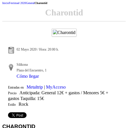
Inicio
Festimad 2020
General
Charontid
Charontid
02 Mayo 2020 / Hora: 20:00 h.
Silikona
Plaza del Encuentro, 1
Cómo llegar
Metaltrip
|
MyAcceso
Entradas en
Anticipada: General 12€ + gastos / Menores 5€ +
Precio
gastos Taquilla: 15€
Rock
Estilo
CHARONTID