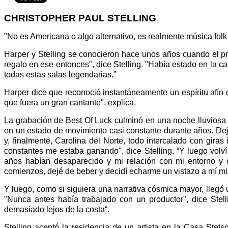
CHRISTOPHER PAUL STELLING
"No es Americana o algo alternativo, es realmente música fol
Harper y Stelling se conocieron hace unos años cuando el pr
regalo en ese entonces", dice Stelling. "Había estado en la 
todas estas salas legendarias.”
Harper dice que reconoció instantáneamente un espíritu afín 
que fuera un gran cantante", explica.
La grabación de Best Of Luck culminó en una noche lluviosa 
en un estado de movimiento casi constante durante años. Deja
y, finalmente, Carolina del Norte, todo intercalado con giras
constantes me estaba ganando", dice Stelling. “Y luego volví
años habían desaparecido y mi relación con mi entorno y 
comienzos, dejé de beber y decidí echarme un vistazo a mí m
Y luego, como si siguiera una narrativa cósmica mayor, llegó
"Nunca antes había trabajado con un productor", dice Stel
demasiado lejos de la costa“.
Stelling aceptó la residencia de un artista en la Casa Ste