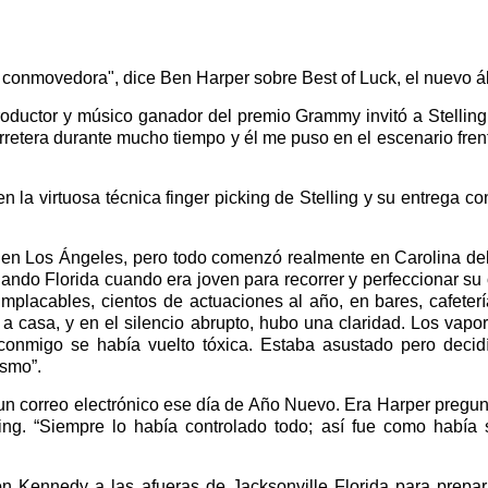
k conmovedora", dice Ben Harper sobre Best of Luck, el nuevo á
oductor y músico ganador del premio Grammy invitó a Stelling
carretera durante mucho tiempo y él me puso en el escenario fre
en la virtuosa técnica finger picking de Stelling y su entreg
en Los Ángeles, pero todo comenzó realmente en Carolina del 
ndo Florida cuando era joven para recorrer y perfeccionar su 
 implacables, cientos de actuaciones al año, en bares, cafetería
 a casa, y en el silencio abrupto, hubo una claridad. Los vap
conmigo se había vuelto tóxica. Estaba asustado pero decidí
ismo”.
 un correo electrónico ese día de Año Nuevo. Era Harper pregun
ling. “Siempre lo había controlado todo; así fue como había
tson Kennedy a las afueras de Jacksonville Florida para prep