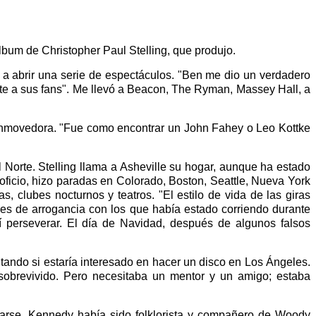
lbum de Christopher Paul Stelling, que produjo.
 a abrir una serie de espectáculos. "Ben me dio un verdadero
nte a sus fans". Me llevó a Beacon, The Ryman, Massey Hall, a
a conmovedora. "Fue como encontrar un John Fahey o Leo Kottke
Norte. Stelling llama a Asheville su hogar, aunque ha estado
oficio, hizo paradas en Colorado, Boston, Seattle, Nueva York
s, clubes nocturnos y teatros. "El estilo de vida de las giras
ores de arrogancia con los que había estado corriendo durante
 perseverar. El día de Navidad, después de algunos falsos
tando si estaría interesado en hacer un disco en Los Ángeles.
 sobrevivido. Pero necesitaba un mentor y un amigo; estaba
ararse. Kennedy había sido folklorista y compañero de Woody