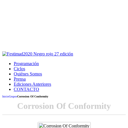
Este sitio usa cookies para la navegación,
autenticación y otras funciones.
Puedes cambiar la configuración en tu navegador, si continúas
usando el sitio estarás aceptando este uso.
Acepto
Programación
Ciclos
Quiénes Somos
Prensa
Ediciones Anteriores
CONTACTO
Inicio
Grupos
Corrosion Of Conformity
Corrosion Of Conformity