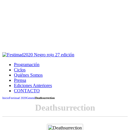
Este sitio usa cookies para la navegación,
autenticación y otras funciones.
Puedes cambiar la configuración en tu navegador, si continúas
usando el sitio estarás aceptando este uso.
Acepto
Programación
Ciclos
Quiénes Somos
Prensa
Ediciones Anteriores
CONTACTO
Inicio
Festimad 2020
General
Deathsurrection
Deathsurrection