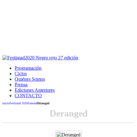
Este sitio usa cookies para la navegación,
autenticación y otras funciones.
Puedes cambiar la configuración en tu navegador, si continúas
usando el sitio estarás aceptando este uso.
Acepto
Programación
Ciclos
Quiénes Somos
Prensa
Ediciones Anteriores
CONTACTO
Inicio
Festimad 2020
General
Deranged
Deranged