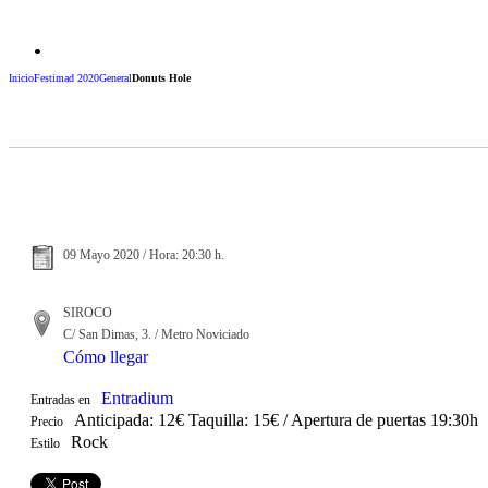
Inicio
Festimad 2020
General
Donuts Hole
09 Mayo 2020 / Hora: 20:30 h.
SIROCO
C/ San Dimas, 3. / Metro Noviciado
Cómo llegar
Entradium
Entradas en
Anticipada: 12€ Taquilla: 15€ / Apertura de puertas 19:30h
Precio
Rock
Estilo