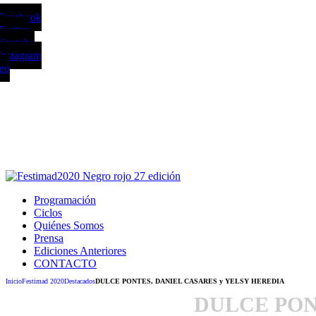
 Facebook
Twitter
Youtube
Instagram
reo
Este sitio usa cookies para la navegación, a
Puedes cambiar la configuración en tu navegador, si continúas usando e
Acepto
Programación
Ciclos
Quiénes Somos
Prensa
Ediciones Anteriores
CONTACTO
Inicio
Festimad 2020
Destacados
DULCE PONTES, DANIEL CASARES y YELSY HEREDIA
DULCE PON