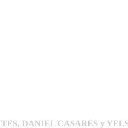
utenticación y otras funciones.
l sitio estarás aceptando este uso.
TES, DANIEL CASARES y YEL