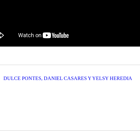
DULCE PONTES, DANIEL CASARES Y YELSY HEREDIA