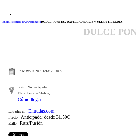
Inicio
Festimad 2020
Destacados
DULCE PONTES, DANIEL CASARES y YELSY HEREDIA
DULCE PON
05 Mayo 2020 / Hora: 20:30 h.
Teatro Nuevo Apolo
Plaza Tirso de Molina, 1
Cómo llegar
Entradas.com
Entradas en
Anticipada: desde 31,50€
Precio
Raíz/Fusión
Estilo