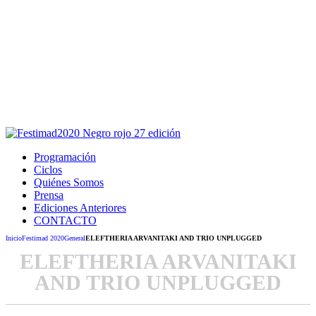
Este sitio usa cookies para la navegación,
autenticación y otras funciones.
Puedes cambiar la configuración en tu navegador, si continúas
usando el sitio estarás aceptando este uso.
Acepto
Programación
Ciclos
Quiénes Somos
Prensa
Ediciones Anteriores
CONTACTO
Inicio
Festimad 2020
General
ELEFTHERIA ARVANITAKI AND TRIO UNPLUGGED
ELEFTHERIA ARVANITAKI
AND TRIO UNPLUGGED