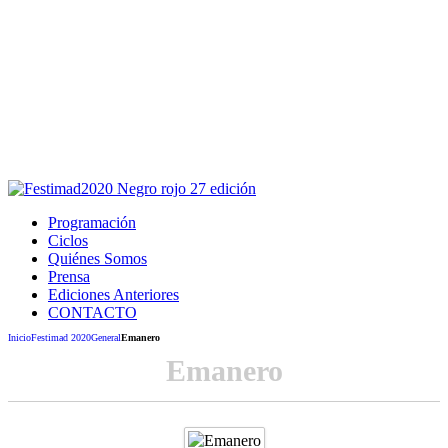
Este sitio usa cookies para la navegación,
autenticación y otras funciones.
Puedes cambiar la configuración en tu navegador, si continúas
usando el sitio estarás aceptando este uso.
Acepto
Programación
Ciclos
Quiénes Somos
Prensa
Ediciones Anteriores
CONTACTO
Inicio
Festimad 2020
General
Emanero
Emanero