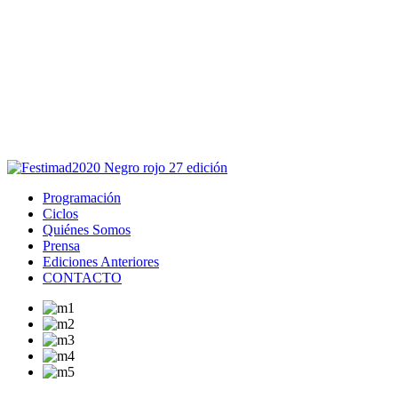
Este sitio usa cookies para la navegación,
autenticación y otras funciones.
Puedes cambiar la configuración en tu navegador, si continúas
usando el sitio estarás aceptando este uso.
Acepto
Programación
Ciclos
Quiénes Somos
Prensa
Ediciones Anteriores
CONTACTO