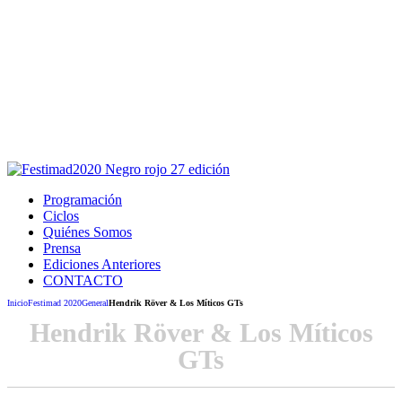
Este sitio usa cookies para la navegación,
autenticación y otras funciones.
Puedes cambiar la configuración en tu navegador, si continúas
usando el sitio estarás aceptando este uso.
Acepto
Programación
Ciclos
Quiénes Somos
Prensa
Ediciones Anteriores
CONTACTO
Inicio
Festimad 2020
General
Hendrik Röver & Los Míticos GTs
Hendrik Röver & Los Míticos
GTs