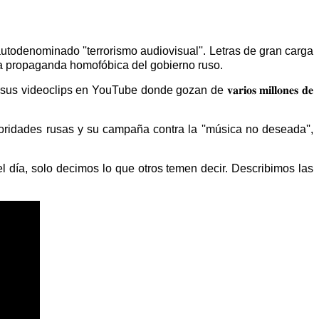
utodenominado ''terrorismo audiovisual''. Letras de gran carga
 la propaganda homofóbica del gobierno ruso.
lips en YouTube donde gozan de 𝐯𝐚𝐫𝐢𝐨𝐬 𝐦𝐢𝐥𝐥𝐨𝐧𝐞𝐬 𝐝𝐞
toridades rusas y su campaña contra la ''música no deseada'',
 día, solo decimos lo que otros temen decir. Describimos las