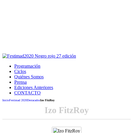
Este sitio usa cookies para la navegación,
autenticación y otras funciones.
Puedes cambiar la configuración en tu navegador, si continúas
usando el sitio estarás aceptando este uso.
Acepto
Programación
Ciclos
Quiénes Somos
Prensa
Ediciones Anteriores
CONTACTO
Inicio
Festimad 2020
Destacados
Izo FitzRoy
Izo FitzRoy