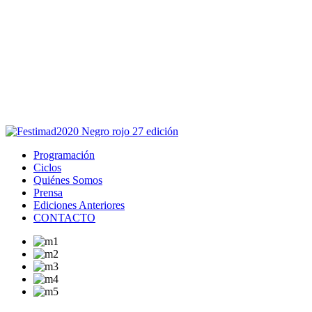
Este sitio usa cookies para la navegación,
autenticación y otras funciones.
Puedes cambiar la configuración en tu navegador, si continúas
usando el sitio estarás aceptando este uso.
Acepto
Programación
Ciclos
Quiénes Somos
Prensa
Ediciones Anteriores
CONTACTO