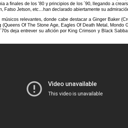
a a finales de los ’80 y principios de los ´90, llegando a crea
Fatso Jetson, etc…han declarado abiertamente su admiración 
on músicos relevantes, donde cabe destacar a Ginger Baker (
g (Queens Of The Stone Age, Eagles Of Death Metal, Mondo Ge
los ´70s deja entrever su afición por King Crimson y Black Sab