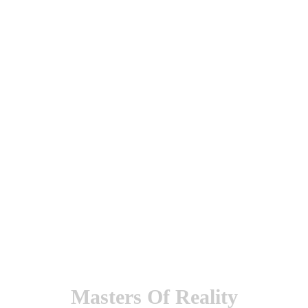
utenticación y otras funciones.
l sitio estarás aceptando este uso.
Masters Of Reality