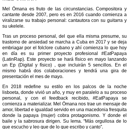
Mel Ömana es fruto de las circunstancias. Compositora y
cantante desde 2007, pero es en 2016 cuando comienza a
viralizarse su trabajo personal: cantautora con su guitarra y
su ukelele.
Tras un proceso personal, del que ella misma presume, su
trastorno de ansiedad se marcha a Cuba en 2017 y se deja
embriagar por el folclore cubano y ahí comienza lo que hoy
en día es su primer proyecto profesional #EatPapaya
(LatinRap). Este proyecto se hará físico en mayo lanzando
un Ep (Digital y físico) , que incluirán 5 sencillos. En el
mismo habrá dos colaboraciones y tendrá una gira de
presentación el mes de mayo.
En 2018 redefine su estilo en los palcos de la noche
lisboeta, donde vivió un año, y muy en paralelo a su proceso
personal, y con el feedback recibido, #EatPapaya se
comienza a materializar. Mel Ömana nos trae un mensaje de
amor, libertad e igualdad servido en una macedonia fresquita
donde la papaya (mujer) cobra protagonismo. Y donde el
baile y la sabrosura dirigen. Su lema. “Más orgullosa de lo
que escucho y leo que de lo que escribo y canto”.