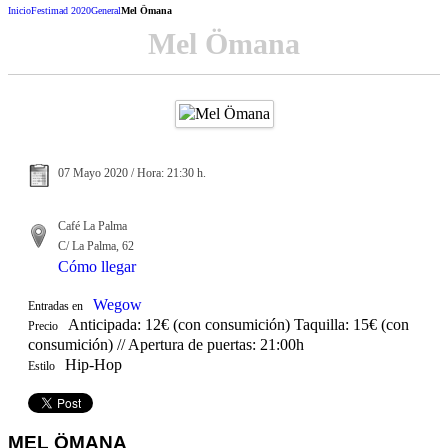
Inicio
Festimad 2020
General
Mel Ömana
Mel Ömana
07 Mayo 2020 / Hora: 21:30 h.
Café La Palma
C/ La Palma, 62
Cómo llegar
Wegow
Entradas en
Anticipada: 12€ (con consumición) Taquilla: 15€ (con
Precio
consumición) // Apertura de puertas: 21:00h
Hip-Hop
Estilo
MEL ÖMANA