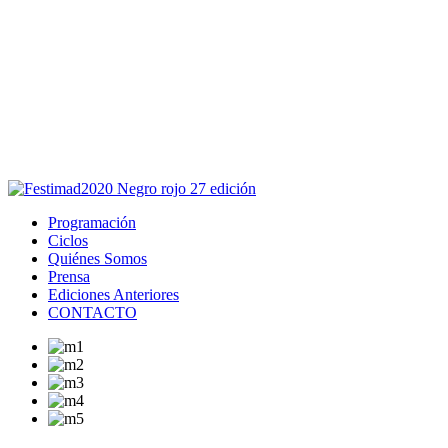
Este sitio usa cookies para la navegación,
autenticación y otras funciones.
Puedes cambiar la configuración en tu navegador, si continúas
usando el sitio estarás aceptando este uso.
Acepto
Programación
Ciclos
Quiénes Somos
Prensa
Ediciones Anteriores
CONTACTO