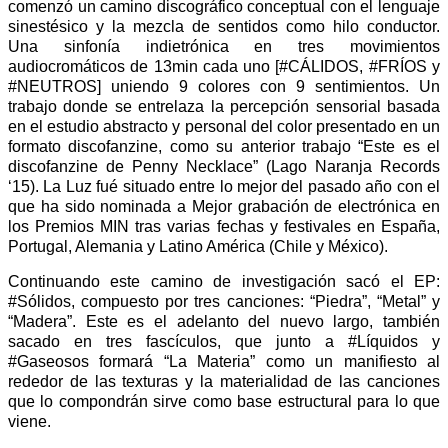
comenzó un camino discográfico conceptual con el lenguaje
sinestésico y la mezcla de sentidos como hilo conductor.
Una sinfonía indietrónica en tres movimientos
audiocromáticos de 13min cada uno [#CÁLIDOS, #FRÍOS y
#NEUTROS] uniendo 9 colores con 9 sentimientos. Un
trabajo donde se entrelaza la percepción sensorial basada
en el estudio abstracto y personal del color presentado en un
formato discofanzine, como su anterior trabajo “Este es el
discofanzine de Penny Necklace” (Lago Naranja Records
‘15). La Luz fué situado entre lo mejor del pasado año con el
que ha sido nominada a Mejor grabación de electrónica en
los Premios MIN tras varias fechas y festivales en España,
Portugal, Alemania y Latino América (Chile y México).
Continuando este camino de investigación sacó el EP:
#Sólidos, compuesto por tres canciones: “Piedra”, “Metal” y
“Madera”. Este es el adelanto del nuevo largo, también
sacado en tres fascículos, que junto a #Líquidos y
#Gaseosos formará “La Materia” como un manifiesto al
rededor de las texturas y la materialidad de las canciones
que lo compondrán sirve como base estructural para lo que
viene.