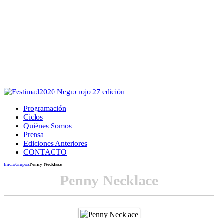
Este sitio usa cookies para la navegación,
autenticación y otras funciones.
Puedes cambiar la configuración en tu navegador, si continúas
usando el sitio estarás aceptando este uso.
Acepto
Programación
Ciclos
Quiénes Somos
Prensa
Ediciones Anteriores
CONTACTO
Inicio
Grupos
Penny Necklace
Penny Necklace