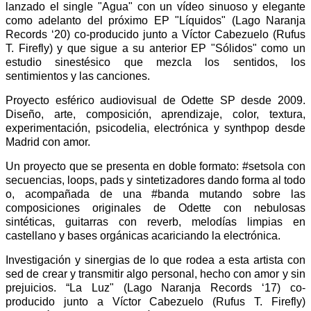
lanzado el single "Agua" con un vídeo sinuoso y elegante
como adelanto del próximo EP "Líquidos" (Lago Naranja
Records ‘20) co-producido junto a Víctor Cabezuelo (Rufus
T. Firefly) y que sigue a su anterior EP "Sólidos" como un
estudio sinestésico que mezcla los sentidos, los
sentimientos y las canciones.
Proyecto esférico audiovisual de Odette SP desde 2009.
Diseño, arte, composición, aprendizaje, color, textura,
experimentación, psicodelia, electrónica y synthpop desde
Madrid con amor.
Un proyecto que se presenta en doble formato: #setsola con
secuencias, loops, pads y sintetizadores dando forma al todo
o, acompañada de una #banda mutando sobre las
composiciones originales de Odette con nebulosas
sintéticas, guitarras con reverb, melodías limpias en
castellano y bases orgánicas acariciando la electrónica.
Investigación y sinergias de lo que rodea a esta artista con
sed de crear y transmitir algo personal, hecho con amor y sin
prejuicios. “La Luz" (Lago Naranja Records ‘17) co-
producido junto a Víctor Cabezuelo (Rufus T. Firefly)