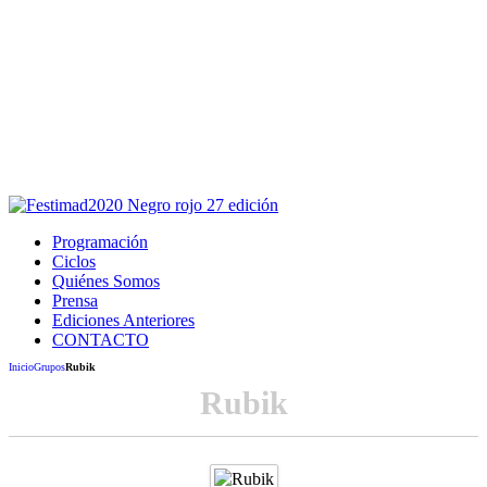
Este sitio usa cookies para la navegación,
autenticación y otras funciones.
Puedes cambiar la configuración en tu navegador, si continúas
usando el sitio estarás aceptando este uso.
Acepto
Programación
Ciclos
Quiénes Somos
Prensa
Ediciones Anteriores
CONTACTO
Inicio
Grupos
Rubik
Rubik