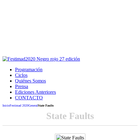
Este sitio usa cookies para la navegación,
autenticación y otras funciones.
Puedes cambiar la configuración en tu navegador, si continúas
usando el sitio estarás aceptando este uso.
Acepto
Programación
Ciclos
Quiénes Somos
Prensa
Ediciones Anteriores
CONTACTO
Inicio
Festimad 2020
General
State Faults
State Faults