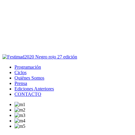
Este sitio usa cookies para la navegación,
autenticación y otras funciones.
Puedes cambiar la configuración en tu navegador, si continúas
usando el sitio estarás aceptando este uso.
Acepto
Programación
Ciclos
Quiénes Somos
Prensa
Ediciones Anteriores
CONTACTO