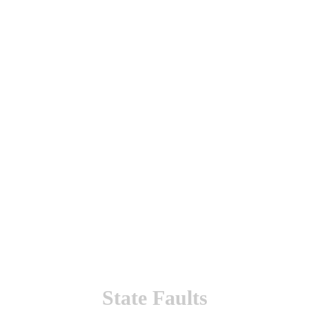
utenticación y otras funciones.
l sitio estarás aceptando este uso.
State Faults