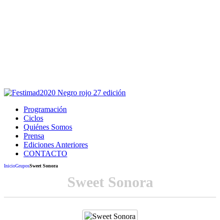
Este sitio usa cookies para la navegación,
autenticación y otras funciones.
Puedes cambiar la configuración en tu navegador, si continúas
usando el sitio estarás aceptando este uso.
Acepto
Programación
Ciclos
Quiénes Somos
Prensa
Ediciones Anteriores
CONTACTO
Inicio
Grupos
Sweet Sonora
Sweet Sonora