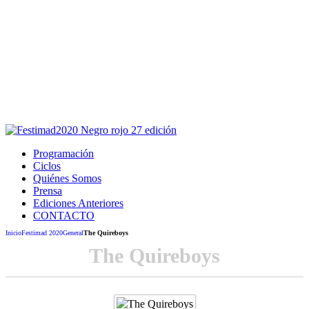
Este sitio usa cookies para la navegación,
autenticación y otras funciones.
Puedes cambiar la configuración en tu navegador, si continúas
usando el sitio estarás aceptando este uso.
Acepto
Programación
Ciclos
Quiénes Somos
Prensa
Ediciones Anteriores
CONTACTO
Inicio
Festimad 2020
General
The Quireboys
The Quireboys