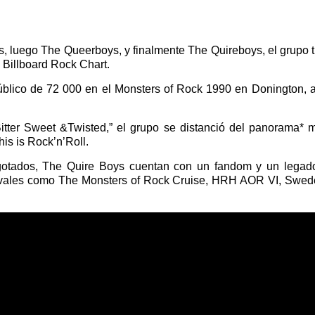
luego The Queerboys, y finalmente The Quireboys, el grupo tr
 Billboard Rock Chart.
 público de 72 000 en el Monsters of Rock 1990 en Donington,
ter Sweet &Twisted,” el grupo se distanció del panorama* m
is is Rock’n’Roll.
gotados, The Quire Boys cuentan con un fandom y un legado
tivales como The Monsters of Rock Cruise, HRH AOR VI, Sweden