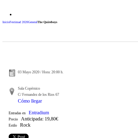
Inicio
Festimad 2020
General
The Quireboys
03 Mayo 2020 / Hora: 20:00 h.
Sala Copérnico
C/ Fernandez de los Rios 67
Cómo llegar
Entradium
Entradas en
Anticipada: 19,80€
Precio
Rock
Estilo