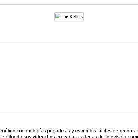
renético con melodías pegadizas y estribillos fáciles de reco
de difundir sus videoclips en varias cadenas de televisión com