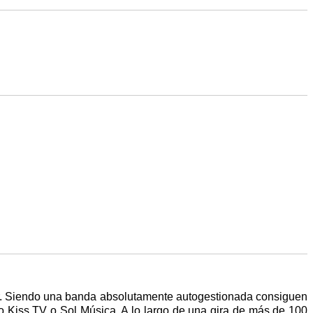
rdar. Siendo una banda absolutamente autogestionada consiguen
o Kiss TV o Sol Música. A lo largo de una gira de más de 100