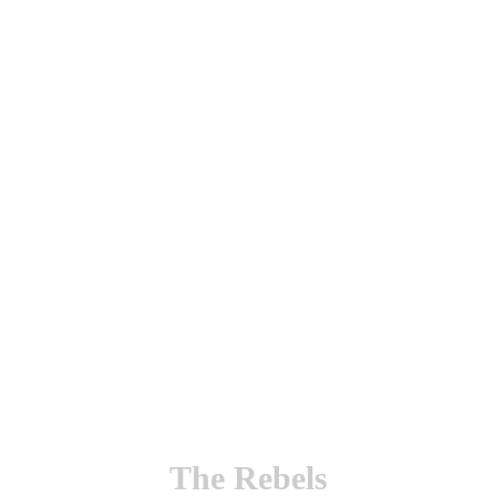
utenticación y otras funciones.
l sitio estarás aceptando este uso.
The Rebels