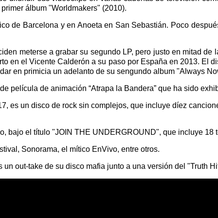
 primer álbum "Worldmakers" (2010).
mpico de Barcelona y en Anoeta en San Sebastián. Poco despu
deciden meterse a grabar su segundo LP, pero justo en mitad de
rto en el Vicente Calderón a su paso por España en 2013. El dis
 dar en primicia un adelanto de su sengundo album "Always No
O de película de animación “Atrapa la Bandera” que ha sido exh
017, es un disco de rock sin complejos, que incluye díez canci
o, bajo el título "JOIN THE UNDERGROUND", que incluye 18 te
tival, Sonorama, el mítico EnVivo, entre otros.
 out-take de su disco mafia junto a una versión del "Truth Hi