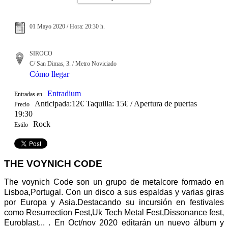
01 Mayo 2020 / Hora: 20:30 h.
SIROCO
C/ San Dimas, 3. / Metro Noviciado
Cómo llegar
Entradium
Entradas en
Anticipada:12€ Taquilla: 15€ / Apertura de puertas
Precio
19:30
Rock
Estilo
THE VOYNICH CODE
The voynich Code son un grupo de metalcore formado en
Lisboa,Portugal. Con un disco a sus espaldas y varias giras
por Europa y Asia.Destacando su incursión en festivales
como Resurrection Fest,Uk Tech Metal Fest,Dissonance fest,
Euroblast... . En Oct/nov 2020 editarán un nuevo álbum y