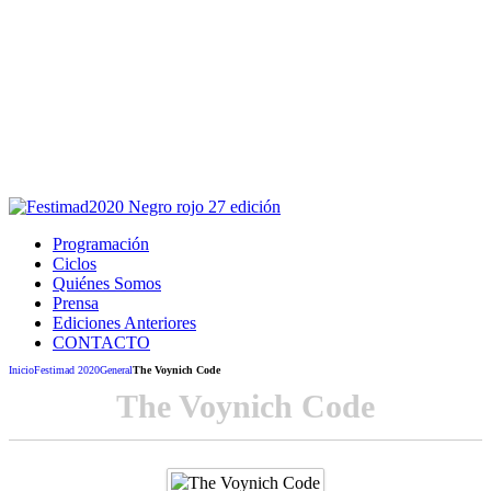
Este sitio usa cookies para la navegación,
autenticación y otras funciones.
Puedes cambiar la configuración en tu navegador, si continúas
usando el sitio estarás aceptando este uso.
Acepto
Programación
Ciclos
Quiénes Somos
Prensa
Ediciones Anteriores
CONTACTO
Inicio
Festimad 2020
General
The Voynich Code
The Voynich Code