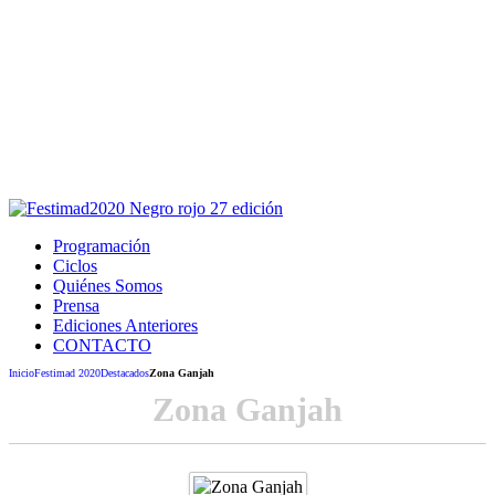
Este sitio usa cookies para la navegación,
autenticación y otras funciones.
Puedes cambiar la configuración en tu navegador, si continúas
usando el sitio estarás aceptando este uso.
Acepto
Programación
Ciclos
Quiénes Somos
Prensa
Ediciones Anteriores
CONTACTO
Inicio
Festimad 2020
Destacados
Zona Ganjah
Zona Ganjah