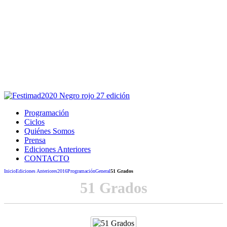
Este sitio usa cookies para la navegación,
autenticación y otras funciones.
Puedes cambiar la configuración en tu navegador, si continúas
usando el sitio estarás aceptando este uso.
Acepto
Programación
Ciclos
Quiénes Somos
Prensa
Ediciones Anteriores
CONTACTO
Inicio
Ediciones Anteriores
2016
Programación
General
51 Grados
51 Grados