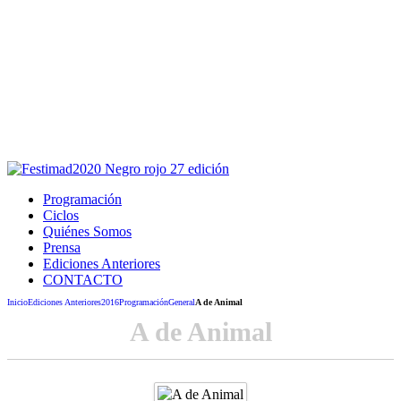
Este sitio usa cookies para la navegación,
autenticación y otras funciones.
Puedes cambiar la configuración en tu navegador, si continúas
usando el sitio estarás aceptando este uso.
Acepto
Programación
Ciclos
Quiénes Somos
Prensa
Ediciones Anteriores
CONTACTO
Inicio
Ediciones Anteriores
2016
Programación
General
A de Animal
A de Animal