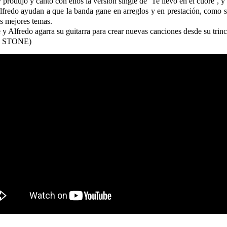
produjo y cantó con ellos la versión single de ‘Te llevo en el cuore’, 
lfredo ayudan a que la banda gane en arreglos y en prestación, como se
s mejores temas.
 y Alfredo agarra su guitarra para crear nuevas canciones desde su trin
NG STONE)