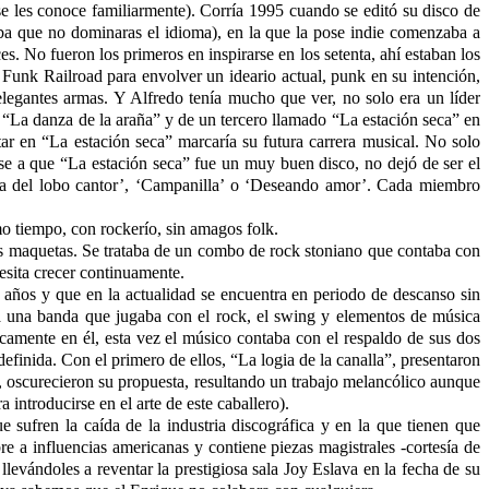
 les conoce familiarmente). Corría 1995 cuando se editó su disco de
ba que no dominaras el idioma), en la que la pose indie comenzaba a
 No fueron los primeros en inspirarse en los setenta, ahí estaban los
Funk Railroad para envolver un ideario actual, punk en su intención,
elegantes armas. Y Alfredo tenía mucho que ver, no solo era un líder
 “La danza de la araña” y de un tercero llamado “La estación seca” en
ar en “La estación seca” marcaría su futura carrera musical. No solo
ese a que “La estación seca” fue un muy buen disco, no dejó de ser el
da del lobo cantor’, ‘Campanilla’ o ‘Deseando amor’. Cada miembro
o tiempo, con rockerío, sin amagos folk.
as maquetas. Se trataba de un combo de rock stoniano que contaba con
esita crecer continuamente.
 años y que en la actualidad se encuentra en periodo de descanso sin
 era una banda que jugaba con el rock, el swing y elementos de música
camente en él, esta vez el músico contaba con el respaldo de sus dos
definida. Con el primero de ellos, “La logia de la canalla”, presentaron
”, oscurecieron su propuesta, resultando un trabajo melancólico aunque
introducirse en el arte de este caballero).
 sufren la caída de la industria discográfica y en la que tienen que
e a influencias americanas y contiene piezas magistrales -cortesía de
vándoles a reventar la prestigiosa sala Joy Eslava en la fecha de su