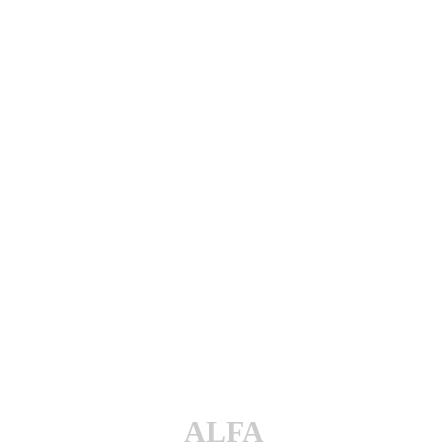
utenticación y otras funciones.
l sitio estarás aceptando este uso.
ALFA