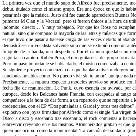
La primera vez que el mundo supo de Alfredo fue, precisamente, med
debut, titulado como el mismo grupo. Era una época en que lo habit
pesar más que la música. Justo ahí fue cuando aparecieron Buenas Noc
primeros M Clan y la Vacazul, pero si fueron únicos a la hora de ut
indómito, directo… Y muy trabajado. Por que los Rose no escupían, s
natural, sino que compuso la mayoría de las letras y músicas que for
el que tuvo que pasar a hacerse cargo de las voces debido al abando
demostró ser un vocalista solvente sino que se exhibió como un autén
finiquito de la banda, una despedida. Por el camino quedaba un r
seguiría su camino. Rubén Pozo, el otro guitarrista del grupo formarí
Pero un paso importante se había dado, el músico comenzaba a centrar
Su siguiente proyecto comenzó a dar que hablar a nivel underground,
canciones notables como ‘No puedo vivir sin tu amor’, aunque nada r
Precisamente, la ruptura respecto a modelos previos se produce con 
fecha fija de reanimación. Le Punk, cuyo esencia era avivada por el 
europea, desde los Balcanes hasta Francia, con escapadas al tango a
compañeros a la hora de dar forma a un repertorio que se repartiría a l
credenciales, con el EP “Dos puñaladas a Gardel y otros tres delitos”
explosivo con joyas firmadas por Alfredo como el single ‘La virgen de l
Disco a disco y escenario tras escenario, el rock comienza a hacers
sobrevivir creyendo en ellos mismos. Atrincherados graban el que qui
quien nos ocupa- como la monumental ‘La canción del soldado’ (muy D