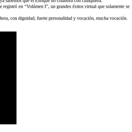
y ya sabemos que el Enrique no colabora con cualquiera.
 registró en “Volúmen I”, un grandes éxitos virtual que solamente se
chera, con dignidad, fuerte personalidad y vocación, mucha vocación.