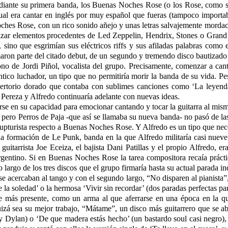
iante su primera banda, los Buenas Noches Rose (o los Rose, como se
ual era cantar en inglés por muy español que fueras (tampoco importa
hes Rose, con un rico sonido añejo y unas letras salvajemente mordaces.
ilizar elementos procedentes de Led Zeppelin, Hendrix, Stones o Grand 
ino que esgrimían sus eléctricos riffs y sus afiladas palabras como 
maron parte del citado debut, de un segundo y tremendo disco bautizado
no de Jordi Piñol, vocalista del grupo. Precisamente, comenzar a cant
tico luchador, un tipo que no permitiría morir la banda de su vida. P
epertorio dorado que contaba con sublimes canciones como ‘La leyen
a Pereza y Alfredo continuaría adelante con nuevas ideas.
se en su capacidad para emocionar cantando y tocar la guitarra al mism
 pero Perros de Paja -que así se llamaba su nueva banda- no pasó de l
upturista respecto a Buenas Noches Rose. Y Alfredo es un tipo que nec
la formación de Le Punk, banda en la que Alfredo militaría casi nueve
guitarrista Joe Eceiza, el bajista Dani Patillas y el propio Alfredo,
rgentino. Si en Buenas Noches Rose la tarea compositora recaía prácti
o largo de los tres discos que el grupo firmaría hasta su actual parada in
 se acercaban al tango y con el segundo largo, “No disparen al pianista
a soledad’ o la hermosa ‘Vivir sin recordar’ (dos paradas perfectas para 
e más presente, como un arma al que aferrarse en una época en la que
zá sea su mejor trabajo, “Mátame”, un disco más guitarrero que se abr
ylan) o ‘De que madera estás hecho’ (un bastardo soul casi negro), lle