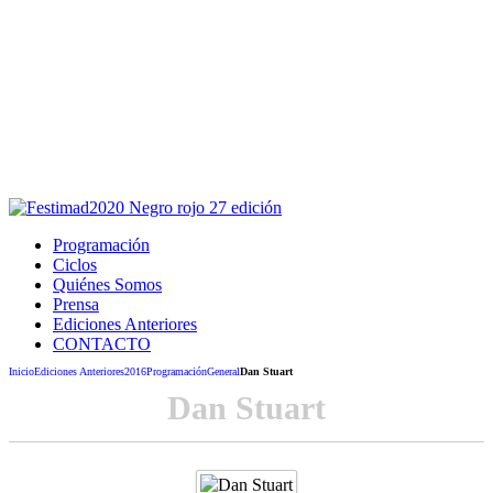
Este sitio usa cookies para la navegación,
autenticación y otras funciones.
Puedes cambiar la configuración en tu navegador, si continúas
usando el sitio estarás aceptando este uso.
Acepto
Programación
Ciclos
Quiénes Somos
Prensa
Ediciones Anteriores
CONTACTO
Inicio
Ediciones Anteriores
2016
Programación
General
Dan Stuart
Dan Stuart