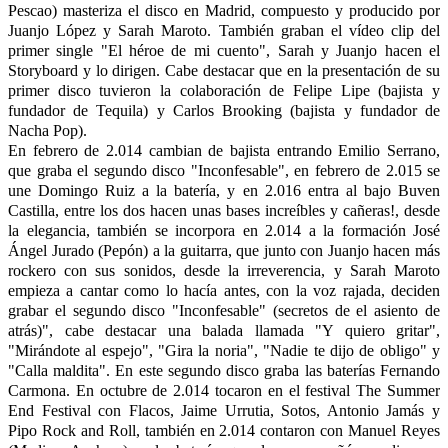
Pescao) masteriza el disco en Madrid, compuesto y producido por
Juanjo López y Sarah Maroto. También graban el vídeo clip del
primer single "El héroe de mi cuento", Sarah y Juanjo hacen el
Storyboard y lo dirigen. Cabe destacar que en la presentación de su
primer disco tuvieron la colaboración de Felipe Lipe (bajista y
fundador de Tequila) y Carlos Brooking (bajista y fundador de
Nacha Pop).
En febrero de 2.014 cambian de bajista entrando Emilio Serrano,
que graba el segundo disco "Inconfesable", en febrero de 2.015 se
une Domingo Ruiz a la batería, y en 2.016 entra al bajo Buven
Castilla, entre los dos hacen unas bases increíbles y cañeras!, desde
la elegancia, también se incorpora en 2.014 a la formación José
Ángel Jurado (Pepón) a la guitarra, que junto con Juanjo hacen más
rockero con sus sonidos, desde la irreverencia, y Sarah Maroto
empieza a cantar como lo hacía antes, con la voz rajada, deciden
grabar el segundo disco "Inconfesable" (secretos de el asiento de
atrás)", cabe destacar una balada llamada "Y quiero gritar",
"Mirándote al espejo", "Gira la noria", "Nadie te dijo de obligo" y
"Calla maldita". En este segundo disco graba las baterías Fernando
Carmona. En octubre de 2.014 tocaron en el festival The Summer
End Festival con Flacos, Jaime Urrutia, Sotos, Antonio Jamás y
Pipo Rock and Roll, también en 2.014 contaron con Manuel Reyes