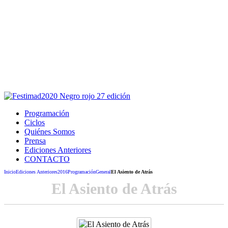
Este sitio usa cookies para la navegación,
autenticación y otras funciones.
Puedes cambiar la configuración en tu navegador, si continúas
usando el sitio estarás aceptando este uso.
Acepto
Programación
Ciclos
Quiénes Somos
Prensa
Ediciones Anteriores
CONTACTO
Inicio
Ediciones Anteriores
2016
Programación
General
El Asiento de Atrás
El Asiento de Atrás