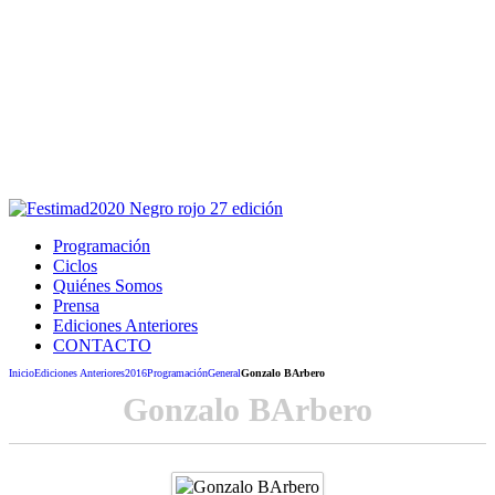
Este sitio usa cookies para la navegación,
autenticación y otras funciones.
Puedes cambiar la configuración en tu navegador, si continúas
usando el sitio estarás aceptando este uso.
Acepto
Programación
Ciclos
Quiénes Somos
Prensa
Ediciones Anteriores
CONTACTO
Inicio
Ediciones Anteriores
2016
Programación
General
Gonzalo BArbero
Gonzalo BArbero