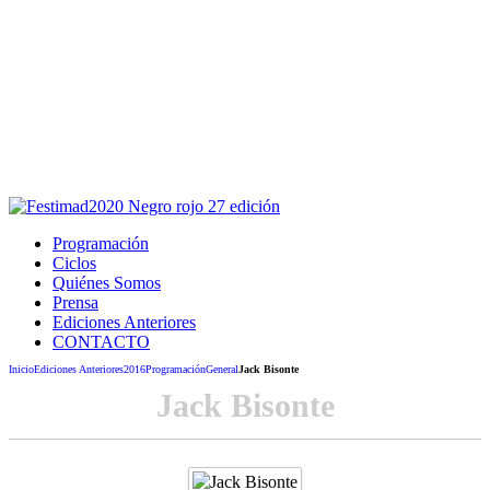
Este sitio usa cookies para la navegación,
autenticación y otras funciones.
Puedes cambiar la configuración en tu navegador, si continúas
usando el sitio estarás aceptando este uso.
Acepto
Programación
Ciclos
Quiénes Somos
Prensa
Ediciones Anteriores
CONTACTO
Inicio
Ediciones Anteriores
2016
Programación
General
Jack Bisonte
Jack Bisonte