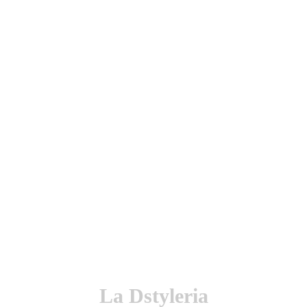
utenticación y otras funciones.
l sitio estarás aceptando este uso.
La Dstyleria