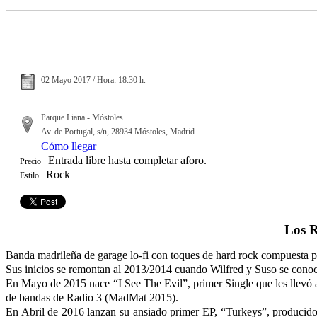
02 Mayo 2017 / Hora: 18:30 h.
Parque Liana - Móstoles
Av. de Portugal, s/n, 28934 Móstoles, Madrid
Cómo llegar
Entrada libre hasta completar aforo.
Precio
Rock
Estilo
Los 
Banda madrileña de garage lo-fi con toques de hard rock compuesta po
Sus inicios se remontan al 2013/2014 cuando Wilfred y Suso se conoce
En Mayo de 2015 nace “I See The Evil”, primer Single que les llevó a 
de bandas de Radio 3 (MadMat 2015).
En Abril de 2016 lanzan su ansiado primer EP, “Turkeys”, producido