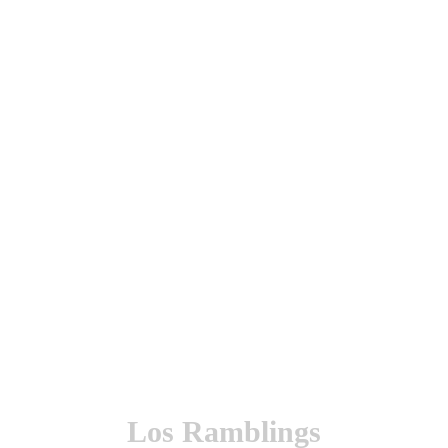
utenticación y otras funciones.
l sitio estarás aceptando este uso.
Los Ramblings