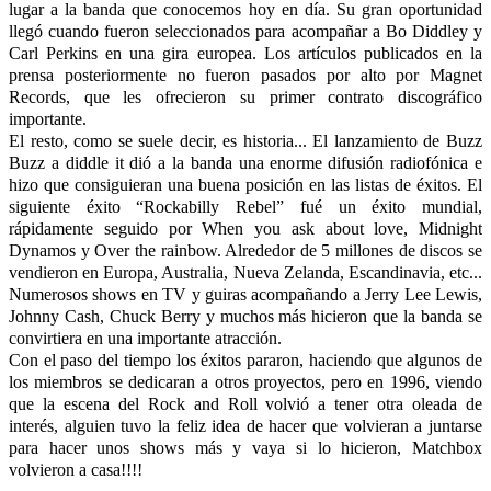
lugar a la banda que conocemos hoy en día. Su gran oportunidad
llegó cuando fueron seleccionados para acompañar a Bo Diddley y
Carl Perkins en una gira europea. Los artículos publicados en la
prensa posteriormente no fueron pasados por alto por Magnet
Records, que les ofrecieron su primer contrato discográfico
importante.
El resto, como se suele decir, es historia... El lanzamiento de Buzz
Buzz a diddle it dió a la banda una enorme difusión radiofónica e
hizo que consiguieran una buena posición en las listas de éxitos. El
siguiente éxito “Rockabilly Rebel” fué un éxito mundial,
rápidamente seguido por When you ask about love, Midnight
Dynamos y Over the rainbow. Alrededor de 5 millones de discos se
vendieron en Europa, Australia, Nueva Zelanda, Escandinavia, etc...
Numerosos shows en TV y guiras acompañando a Jerry Lee Lewis,
Johnny Cash, Chuck Berry y muchos más hicieron que la banda se
convirtiera en una importante atracción.
Con el paso del tiempo los éxitos pararon, haciendo que algunos de
los miembros se dedicaran a otros proyectos, pero en 1996, viendo
que la escena del Rock and Roll volvió a tener otra oleada de
interés, alguien tuvo la feliz idea de hacer que volvieran a juntarse
para hacer unos shows más y vaya si lo hicieron, Matchbox
volvieron a casa!!!!