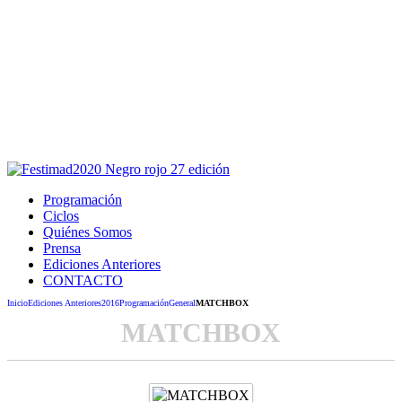
Este sitio usa cookies para la navegación,
autenticación y otras funciones.
Puedes cambiar la configuración en tu navegador, si continúas
usando el sitio estarás aceptando este uso.
Acepto
Programación
Ciclos
Quiénes Somos
Prensa
Ediciones Anteriores
CONTACTO
Inicio
Ediciones Anteriores
2016
Programación
General
MATCHBOX
MATCHBOX