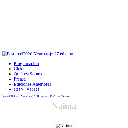
Este sitio usa cookies para la navegación,
autenticación y otras funciones.
Puedes cambiar la configuración en tu navegador, si continúas
usando el sitio estarás aceptando este uso.
Acepto
Programación
Ciclos
Quiénes Somos
Prensa
Ediciones Anteriores
CONTACTO
Inicio
Ediciones Anteriores
2016
Programación
General
Naima
Naima