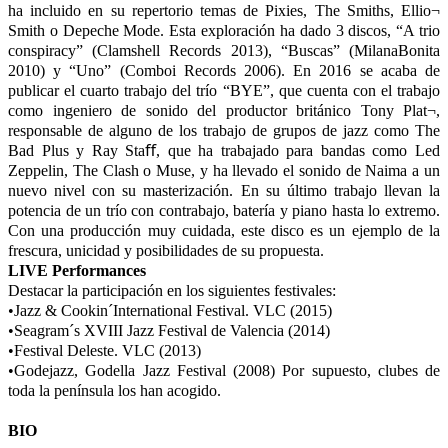
ha incluido en su repertorio temas de Pixies, The Smiths, Ellio¬
Smith o Depeche Mode. Esta exploración ha dado 3 discos, “A trio
conspiracy” (Clamshell Records 2013), “Buscas” (MilanaBonita
2010) y “Uno” (Comboi Records 2006). En 2016 se acaba de
publicar el cuarto trabajo del trío “BYE”, que cuenta con el trabajo
como ingeniero de sonido del productor británico Tony Plat¬,
responsable de alguno de los trabajo de grupos de jazz como The
Bad Plus y Ray Staﬀ, que ha trabajado para bandas como Led
Zeppelin, The Clash o Muse, y ha llevado el sonido de Naima a un
nuevo nivel con su masterización. En su último trabajo llevan la
potencia de un trío con contrabajo, batería y piano hasta lo extremo.
Con una producción muy cuidada, este disco es un ejemplo de la
frescura, unicidad y posibilidades de su propuesta.
LIVE Performances
Destacar la participación en los siguientes festivales:
•Jazz & Cookin´International Festival. VLC (2015)
•Seagram´s XVIII Jazz Festival de Valencia (2014)
•Festival Deleste. VLC (2013)
•Godejazz, Godella Jazz Festival (2008) Por supuesto, clubes de
toda la península los han acogido.
BIO