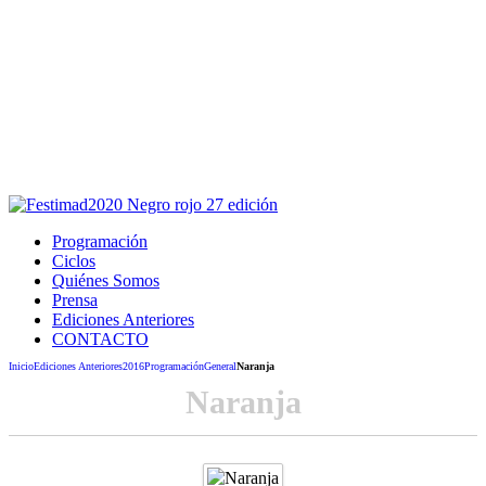
Este sitio usa cookies para la navegación,
autenticación y otras funciones.
Puedes cambiar la configuración en tu navegador, si continúas
usando el sitio estarás aceptando este uso.
Acepto
Programación
Ciclos
Quiénes Somos
Prensa
Ediciones Anteriores
CONTACTO
Inicio
Ediciones Anteriores
2016
Programación
General
Naranja
Naranja