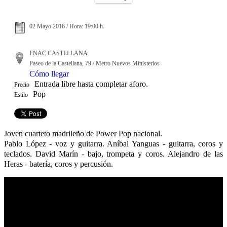
02 Mayo 2016 / Hora: 19:00 h.
FNAC CASTELLANA
Paseo de la Castellana, 79 / Metro Nuevos Ministerios
Cómo llegar
Entrada libre hasta completar aforo.
Precio
Pop
Estilo
Joven cuarteto madrileño de Power Pop nacional.
Pablo López - voz y guitarra. Aníbal Yanguas - guitarra, coros y
teclados. David Marín - bajo, trompeta y coros. Alejandro de las
Heras - batería, coros y percusión.